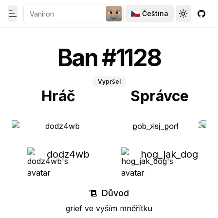
Čeština
Toggle theme
Toggle th
GitH
Toggle Menu
Ban #1128
Vypršel
Hráč
Správce
dodz4wb
hog_jak_dog
Důvod
grief ve vyším mněřítku