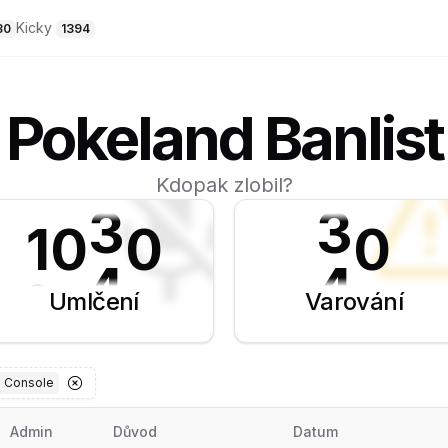
Kicky
30
1394
0
0
1
1
Pokeland Banlist
2
2
0
Kdopak zlobil?
3
3
1
1030
0
0
30
0
4
4
2
1
1
1
Umlčení
Varování
5
5
3
2
2
2
6
6
Console
4
3
3
3
Admin
Důvod
Datum