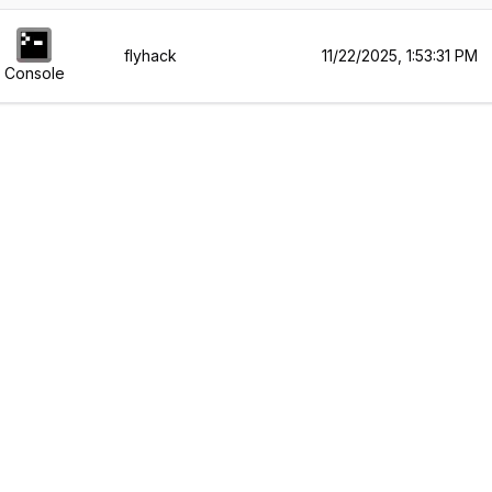
7
7
5
4
4
4
8
8
flyhack
11/22/2025, 1:53:31 PM
6
5
5
5
Console
9
9
7
6
6
6
8
7
7
7
9
8
8
8
9
9
9